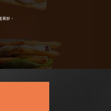
下一個
作品
蛋黃酥。