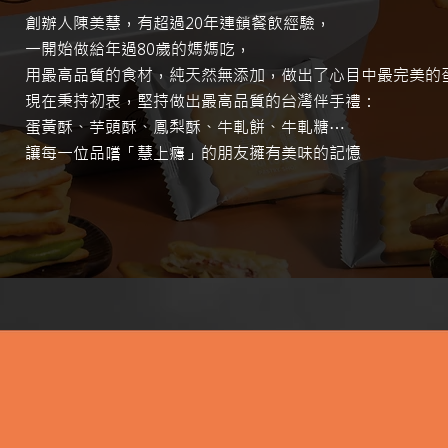
創辦人陳美慧，有超過20年連鎖餐飲經驗，
一開始做給年過80歲的媽媽吃，
用最高品質的食材，純天然無添加，做出了心目中最完美的
現在秉持初衷，堅持做出最高品質的台灣伴手禮：
蛋黃酥、芋頭酥、鳳梨酥、牛軋餅、牛軋糖⋯
讓每一位品嚐「慧上癮」的朋友擁有美味的記憶