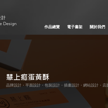
設計
e Design
作品總覽
電子書架
關於我們
慧上癮蛋黃酥
慧上癮蛋黃酥
品牌設計・平面設計・包裝設計・插畫設計・網站設計・店