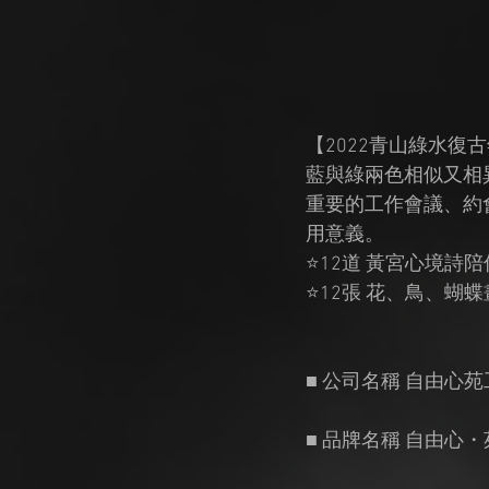
【2022青山綠水復
藍與綠兩色相似又相
重要的工作會議、約
用意義。
⭐12道 黃宮心境詩
⭐12張 花、鳥、蝴
■ 公司名稱 自由心
■ 品牌名稱 自由心・