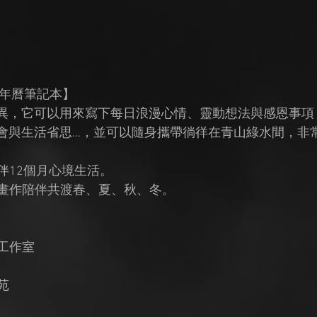
古年曆筆記本】
異，它可以用來寫下每日浪漫心情、靈動想法與感恩事項
會與生活省思…，並可以隨身攜帶徜徉在青山綠水間，非
陪伴12個月心境生活。
蝶畫作陪伴共渡春、夏、秋、冬。
苑工作室
苑