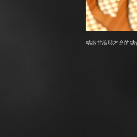
精緻竹編與木盒的結