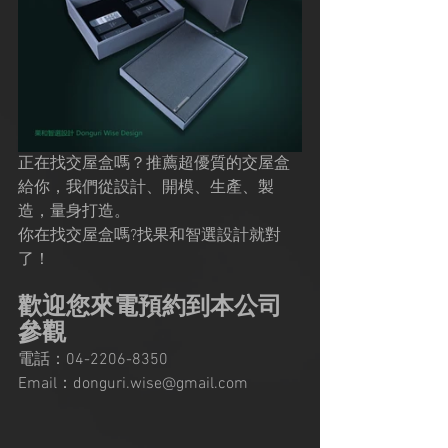
正在找交屋盒嗎？推薦超優質的交屋盒
給你，我們從設計、開模、生產、製
造，量身打造。
你在找交屋盒嗎?找果和智選設計就對
了！
歡迎您來電預約到本公司
參觀 
電話：04-2206-8350
Email：donguri.wise@gmail.com