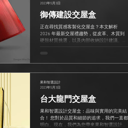
2023年5月3日
御傳建設交屋盒
正在尋找質感客製化交屋盒？本文解析
2026 年最新交屋禮趨勢，從皮革、木質到
硬殼材質挑選，以及內部收納設計建議。協
助建商與設計師透過專屬訂製交屋盒，提升
品牌形象與客戶滿意度。 為什麼「客製化交
屋盒」是成交後的最後一哩路？ 在房地產競
爭激烈的市場中，銷售不僅止於簽約。 「交
屋」是屋主與建案情感連結最強烈的時刻。
一個精緻的客製化交屋盒（Handover Box）
果和智選設計
2023年5月3日
，不僅是收納鑰匙的工具，更是建商對品質
承諾的具體展現。 根據市場調查，超過 80
台大龍門交屋盒
的高端購屋者認為，具備儀式感的交屋流程
能顯著提升對品牌的信任度與推薦意願。 常
果和智選設計交屋盒：品味與實用的完美結
見的交屋盒材質有哪些？如何挑選？ 選擇正
合！ 您對於品質和細節的追求，我們一直都
確的材質能傳達不同的品牌語言。以下是目
明白。現在，我們為您帶來果和智選設計交