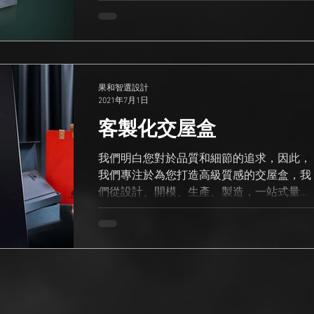
對了！ 歡迎您來電預約到本公司參觀 電
話：04-2206-8350 Email：
donguri.wise@gmail.com
果和智選設計
2021年7月1日
客製化交屋盒
我們明白您對於品質和細節的追求，因此，
我們專注於為您打造高級質感的交屋盒，我
們從設計、開模、生產、製造，一站式量身
打造，讓我們一同打造出令人驚艷的高級質
感交屋盒，為您增添出高級尊貴風采！ 交屋
盒3D預覽 點我前往 歡迎您來電預約到本公
司參觀 電話：04-2206-8350...