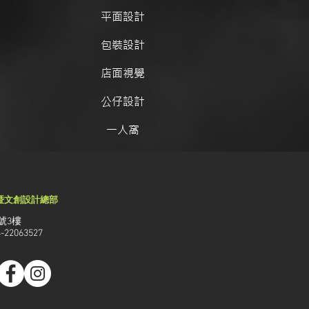
平面設計
包裝設計
店面視覺
公仔設計
一人窩
暨文創設計總部
號3樓
4-22063527