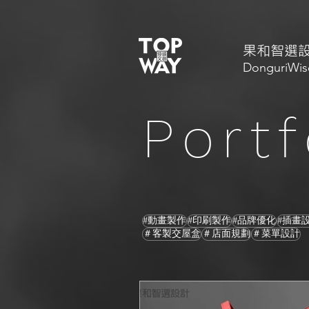
​果和智選
DonguriWis
Portf
#動畫製作
#印刷製作
#品牌優化
#插畫
＃客製交屋盒
＃店面規劃
＃菜單設計