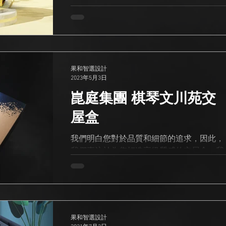
前市面上最熱門的三種選擇： 1. 頂級皮革
屋盒，讓您的交接鑰匙達到更高的品味和實
屋盒 (Leather Handover Box) 特色： 觸感溫
用性。 果和智選設計的特點： 高品質面
潤、奢華大氣，經久耐用。 適合案型： 豪
料：我們選用最優質的面料，融入專業工
宅、高總價建案、精品小宅。 客製工藝：
藝，確保交屋盒的質感和耐用性。每一個細
適合燙金、烙印 Logo，展現低調奢華感。 2
節都彰顯...
實木質感交屋盒 (Wooden Box) 特色： 溫暖
果和智選設計
厚實，帶有自然紋理，象徵「家」的穩固。
2023年5月3日
適合案型：
崑庭集團 棋琴文川苑交
屋盒
我們明白您對於品質和細節的追求，因此，
我們專注於為您打造高級質感的交屋盒，我
們從設計、開模、生產、製造，一站式量身
打造，讓我們一同打造出令人驚艷的高級質
感交屋盒，為您增添出高級尊貴風采！ 歡迎
您來電預約到本公司參觀 電話：04-2206-
8350...
果和智選設計