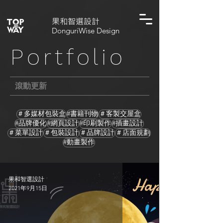
​果和智選設計
DonguriWise Design
Portfolio
滾動更新
＃多媒材包裝盒
#書籍刊物
＃客製交屋盒
#品牌優化
#網頁設計
#印刷製作
#插畫設計
＃菜單設計
＃包裝設計
＃品牌設計
＃店面規劃
#動畫製作
果和智選設計
2021年9月15日